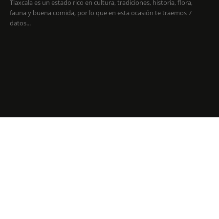
Tlaxcala es un estado rico en cultura, tradiciones, historia, flora,
fauna y buena comida, por lo que en esta ocasión te traemos 7
datos...