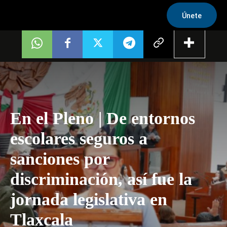
Únete
En el Pleno | De entornos
escolares seguros a
sanciones por
discriminación, así fue la
jornada legislativa en
Tlaxcala