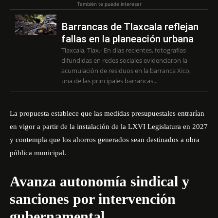
También te puede interesar
Barrancas de Tlaxcala reflejan
fallas en la planeación urbana
Tlaxcala, Tlax.- En días recientes, fotografías
difundidas en redes sociales evidenciaron la
acumulación de residuos en la barranca Xico,
una de las principales barrancas...
La propuesta establece que las medidas presupuestales entrarían
en vigor a partir de la instalación de la LXVI Legislatura en 2027
y contempla que los ahorros generados sean destinados a obra
pública municipal.
Avanza autonomía sindical y
sanciones por intervención
gubernamental