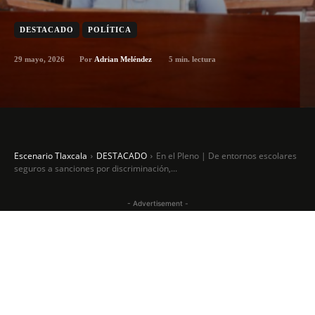
DESTACADO
POLÍTICA
29 mayo, 2026
5
min. lectura
Por
Adrian Meléndez
Escenario Tlaxcala
DESTACADO
En el Pleno | De entornos escolares
seguros a sanciones por discriminación,...
- Advertisement -