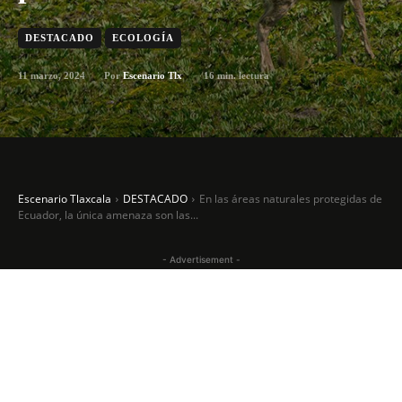
DESTACADO
ECOLOGÍA
11 marzo, 2024
16
min. lectura
Por
Escenario Tlx
Escenario Tlaxcala
DESTACADO
En las áreas naturales protegidas de
Ecuador, la única amenaza son las...
- Advertisement -