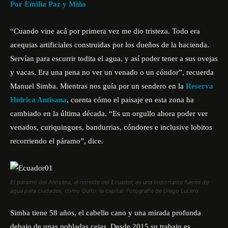
Por
Emilia Paz y Miño
“Cuando vine acá por primera vez me dio tristeza. Todo era
acequias artificiales construidas por los dueños de la hacienda.
Servían para escurrir todita el agua, y así poder tener a sus ovejas
y vacas. Era una pena no ver un venado o un cóndor”, recuerda
Manuel Simba. Mientras nos guía por un sendero en la
Reserva
Hídrica Antisana
, cuenta cómo el paisaje en esta zona ha
cambiado en la última década. “Es un orgullo ahora poder ver
venados, curiquingues, bandurrias, cóndores e inclusive lobitos
recorriendo el páramo”, dice.
El páramo del Antisana, al noreste del Ecuador, es una importante fuente de
agua para ciudades, como Quito, la capital. Fotografía de Diego Lucero.
Simba tiene 58 años, el cabello cano y una mirada profunda
debajo de unas pobladas cejas. Desde 2015 su trabajo es