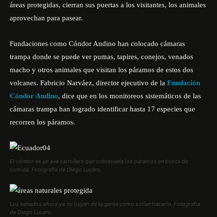
áreas protegidas, cierran sus puertas a los visitantes, los animales
aprovechan para pasear.
Fundaciones como Cóndor Andino han colocado cámaras
trampa donde se puede ver pumas, tapires, conejos, venados
macho y otros animales que visitan los páramos de estos dos
volcanes. Fabricio Narváez, director ejecutivo de la
Fundación
Cóndor Andino
, dice que en los monitoreos sistemáticos de las
cámaras trampa han logrado identificar hasta 17 especies que
recorren los páramos.
El cóndor es un ave carroñera que sobrevuela los páramos en busca de
comida. Fotografía de Diego Lucero.
Los venados ahora ya no huyen de la gente como solían hacerlo. Fotografía
de Diego Lucero.