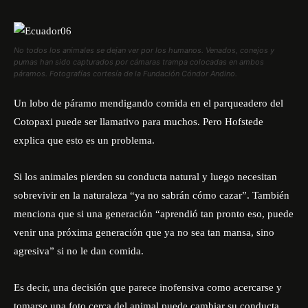
No todos los animales se dejan ver por los humanos. Venados, conejos y
pumas han sido capturados por cámaras trampa colocadas en ambos
páramos. Fotografías cortesía de la Fundación Cóndor Andino.
Un lobo de páramo mendigando comida en el parqueadero del
Cotopaxi puede ser llamativo para muchos. Pero Hofstede
explica que esto es un problema.
Si los animales pierden su conducta natural y luego necesitan
sobrevivir en la naturaleza “ya no sabrán cómo cazar”. También
menciona que si una generación “aprendió tan pronto eso, puede
venir una próxima generación que ya no sea tan mansa, sino
agresiva” si no le dan comida.
Es decir, una decisión que parece inofensiva como acercarse y
tomarse una foto cerca del animal puede cambiar su conducta