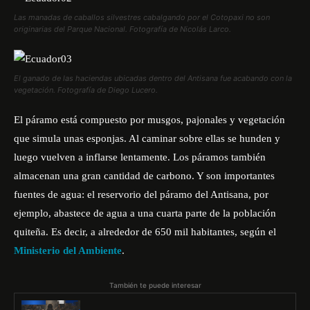
Las manadas de caballos silvestres cabalgando por el Cotopaxi no son
originarias del Parque Nacional. Fotografía de Nicolás Larco.
El ganado de las haciendas ubicadas dentro del Antisana fue acabando con la
vegetación. Fotografía de Diego Lucero.
El páramo está compuesto por musgos, pajonales y vegetación
que simula unas esponjas. Al caminar sobre ellas se hunden y
luego vuelven a inflarse lentamente. Los páramos también
almacenan una gran cantidad de carbono. Y son importantes
fuentes de agua: el reservorio del páramo del Antisana, por
ejemplo, abastece de agua a una cuarta parte de
la población
quiteña
. Es decir, a alrededor de 650 mil habitantes, según el
Ministerio del Ambiente
.
También te puede interesar