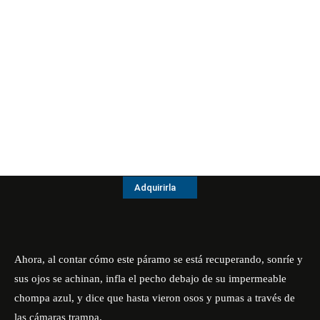
Adquirirla
Ahora, al contar cómo este páramo se está recuperando, sonríe y
sus ojos se achinan, infla el pecho debajo de su impermeable
chompa azul, y dice que hasta vieron osos y pumas a través de
las cámaras trampa.