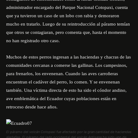
administrador encargado del Parque Nacional Cotopaxi, cuenta
que ya tuvieron un caso de un lobo con rabia y demoraron
mucho en tratarlo. Luego de su reintroducción al páramo temían
que otros se contagiaran, pero comenta que, hasta el momento
no han registrado otro caso.
Muchos de estos perros ingresan a las haciendas y chacras de las
comunidades cercanas a comerse las gallinas. Los campesinos,
para frenarlos, los envenenan. Cuando las aves carroñeras
encuentran el cadáver del perro, lo comen. Y se envenenan
también. Una víctima directa de esto ha sido el cóndor andino,
ave emblemática del Ecuador cuyas poblaciones están en
retroceso desde hace años.
El páramo del volcán Cotopaxi fue afectado por la gran cantidad de haciendas
aledañas. El páramo del lado occidental del volcán Antisana ha sido uno de