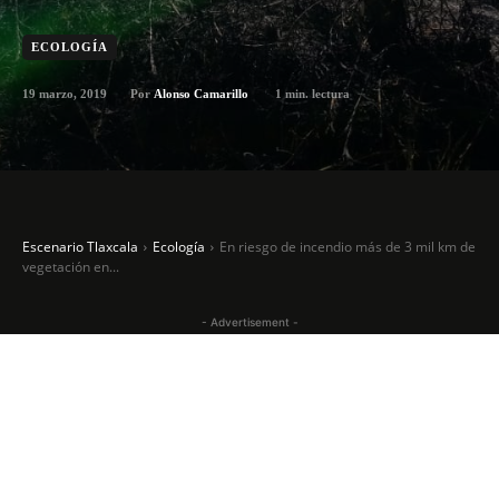
ECOLOGÍA
19 marzo, 2019
1
min. lectura
Por
Alonso Camarillo
Escenario Tlaxcala
Ecología
En riesgo de incendio más de 3 mil km de
vegetación en...
- Advertisement -