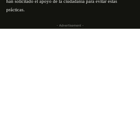
han solicitado el apoyo de la ciudadanía para evitar estas
prácticas.
- Advertisement -