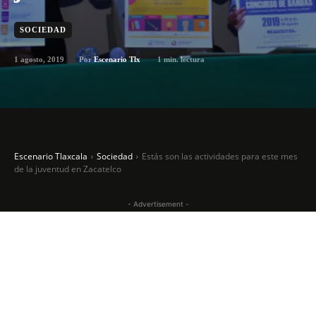
SOCIEDAD
1 agosto, 2019
1
min. lectura
Por
Escenario Tlx
Escenario Tlaxcala
Sociedad
Estás son las actividades para este mes
de la juventud en Zacatelco
- Advertisement -