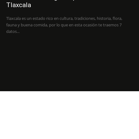
Tlaxcala
Tlaxcala es un estado rico en cultura, tradiciones, historia, flora,
fauna y buena comida, por lo que en esta ocasión te traemos 7
datos...