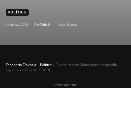
POLÍTICA
14 marzo, 2018
1
min. lectura
Por
Boletín
Escenario Tlaxcala
Política
Expone Marco Mena sobre desarrollo
regional en foro de la OCDE.
- Advertisement -