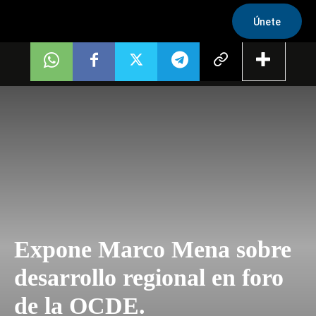
Únete
Expone Marco Mena sobre
desarrollo regional en foro
de la OCDE.