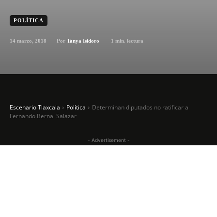
POLÍTICA
14 marzo, 2018
1
min. lectura
Por
Tanya Isidoro
Escenario Tlaxcala
Política
Determinan diputados no ratificar a
Fernando Bernal Salazar
- Advertisement -