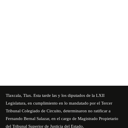
Tlaxcala, Tlax. Esta tarde las y los diputados de la LXII
Legislatura, en cumplimiento en lo mandatado por el Tercer
Tribunal Colegiado de Circuito, determinaron no ratificar a
Fernando Bernal Salazar, en el cargo de Magistrado Propietario
del Tribunal Superior de Justicia del Estado.