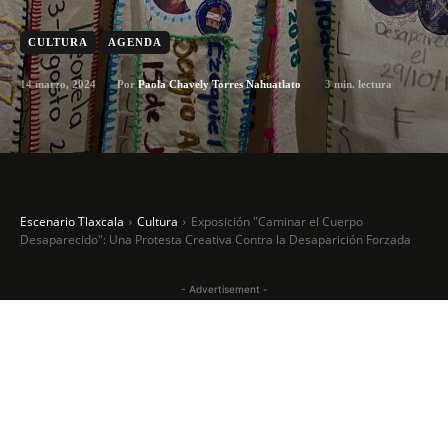
CULTURA
AGENDA
14 marzo, 2024
3
min. lectura
Por
Paola Chavely Torres Nahuatlato
Escenario Tlaxcala
Cultura
Exposición "Caminar el Cuerpo
Desaparecido": Una Protesta Creativa Contra la Desaparición Forzada
- Advertisement -