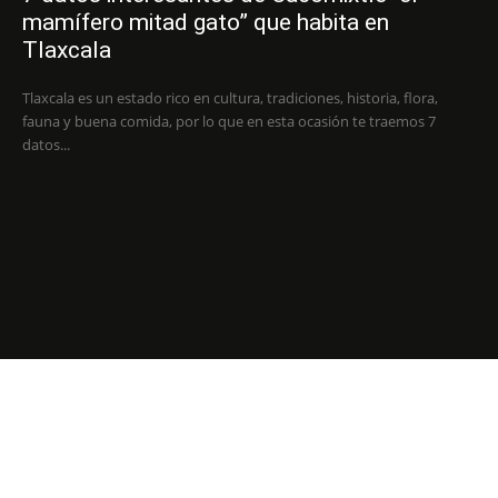
mamífero mitad gato” que habita en
Tlaxcala
Tlaxcala es un estado rico en cultura, tradiciones, historia, flora,
fauna y buena comida, por lo que en esta ocasión te traemos 7
datos...