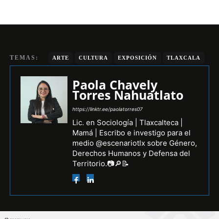
TEMAS:
ARTE
CULTURA
EXPOSICIÓN
TLAXCALA
Paola Chavely
Torres Nahuatlato
https://linktr.ee/paolatorres07
Lic. en Sociología | Tlaxcalteca |
Mamá | Escribo e investigo para el
medio @escenariotlx sobre Género,
Derechos Humanos y Defensa del
Territorio.📷🔎📝