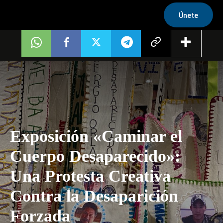
Únete
Exposición «Caminar el
Cuerpo Desaparecido»:
Una Protesta Creativa
Contra la Desaparición
Forzada