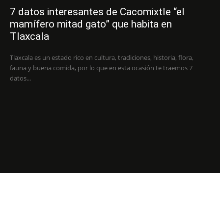
7 datos interesantes de Cacomixtle “el
mamífero mitad gato” que habita en
Tlaxcala
Tlaxcala es un estado rico en cultura, tradiciones, historia, flora,
fauna y buena comida, por lo que en esta ocasión te traemos 7
datos...