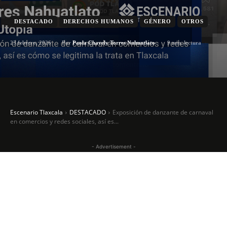
DESTACADO
DERECHOS HUMANOS
GÉNERO
OTROS
23 febrero, 2026
9
min. lectura
Por
Paola Chavely Torres Nahuatlato
Escenario Tlaxcala
DESTACADO
Exposición de danzante de carnaval
en comercios y redes sociales, así es...
- Advertisement -