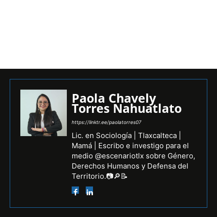
Paola Chavely
Torres Nahuatlato
https://linktr.ee/paolatorres07
Lic. en Sociología | Tlaxcalteca |
Mamá | Escribo e investigo para el
medio @escenariotlx sobre Género,
Derechos Humanos y Defensa del
Territorio.📷🔎📝