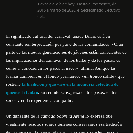
Tlaxcala al día de hoy? Hasta el momento, de
2015 a marzo de 2026, el Secretariado Ejecutivo
del...
El significado cultural del carnaval, añade Brian, está en
constante reinterpretación por parte de las comunidades. «Gran
parte de las nuevas generaciones de jóvenes están conscientes de
las implicaciones del carnaval, de los bailes y de los pasos, es
como si conocieran los pasos al nacer», afirma. Aunque las
formas cambien, en el fondo permanece «un tronco sólido» que
sostiene
la tradición y que vive en la memoria colectiva de
quienes la bailan
. Su sentido se expresa en los pasos, en los
sones y en la experiencia compartida.
Un danzante de la
camada Sobre la Arena
lo expresa que
«realmente nosotros somos quienes conservamos esa tradición
de lo que es el danzante, el catrín, y estamos satisfechos con