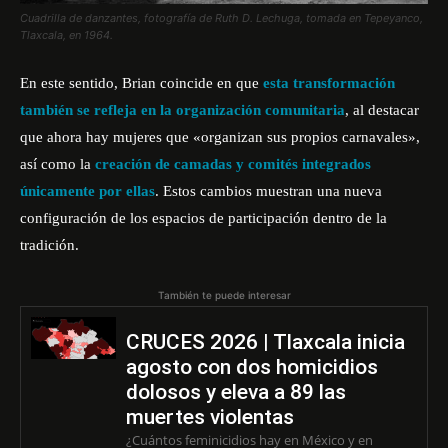
Cuadrilla de danzantes, fotografía de Ruth D. Lechuga, tomada en Tepeyanco,
Tlaxcala, en 1964.
En este sentido, Brian coincide en que
esta transformación
también se refleja en la organización comunitaria
, al destacar
que ahora hay mujeres que «organizan sus propios carnavales»,
así como la
creación de camadas y comités integrados
únicamente por ellas
. Estos cambios muestran una nueva
configuración de los espacios de participación dentro de la
tradición.
También te puede interesar
CRUCES 2026 | Tlaxcala inicia
agosto con dos homicidios
dolosos y eleva a 89 las
muertes violentas
¿Cuántos feminicidios hay en México y en