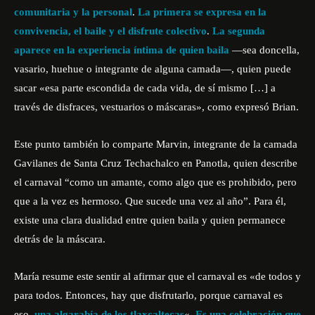
comunitaria y la personal
.
La primera se expresa en la
convivencia, el baile y el disfrute colectivo
.
La segunda
aparece en la experiencia íntima de quien baila
—sea doncella,
vasario, huehue o integrante de alguna camada—, quien puede
sacar «esa parte escondida de cada vida, de sí mismo […] a
través de disfraces, vestuarios o máscaras», como expresó Brian.
Este punto también lo comparte Marvin, integrante de la camada
Gavilanes de Santa Cruz Techachalco en Panotla, quien describe
el carnaval “como un amante, como algo que es prohibido, pero
que a la vez es hermoso. Que sucede una vez al año”. Para él,
existe una clara dualidad entre quien baila y quien permanece
detrás de la máscara.
María resume este sentir al afirmar que el carnaval es «de todos y
para todos. Entonces, hay que disfrutarlo, porque carnaval es
eso,
una algarabía de los tlaxcaltecas
«.
Es una celebración que