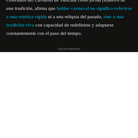
Colorados del Carnaval de Tlaxcala como forma (in)móvil de
una tradición
, afirma que
hablar
carnaval no significa referirse
a una estética rígida
ni a una reliquia del pasado,
sino a una
tradición viva
con capacidad de redefinirse y adaptarse
constantemente con el paso del tiempo.
- Advertisement -