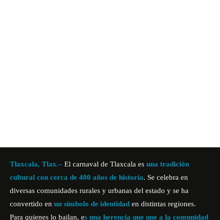
Tlaxcala, Tlax.–
El carnaval de Tlaxcala es
una tradición
cultural con cerca de 400 años de historia
. Se celebra en
diversas comunidades rurales y urbanas del estado y se ha
convertido en
un símbolo de identidad
en distintas regiones.
Para quienes lo bailan, e
s una herencia que une a la comunidad