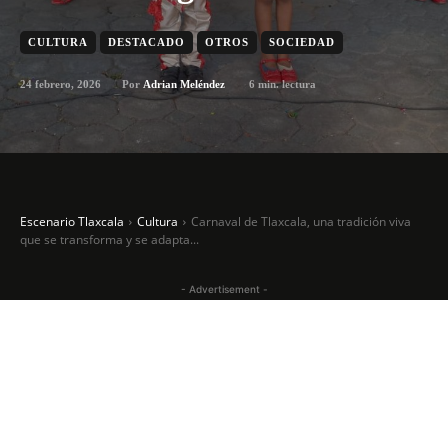
CULTURA
DESTACADO
OTROS
SOCIEDAD
24 febrero, 2026
6
min. lectura
Por
Adrian Meléndez
Escenario Tlaxcala
Cultura
Carnaval de Tlaxcala, una tradición viva
que se transforma y se adapta...
- Advertisement -