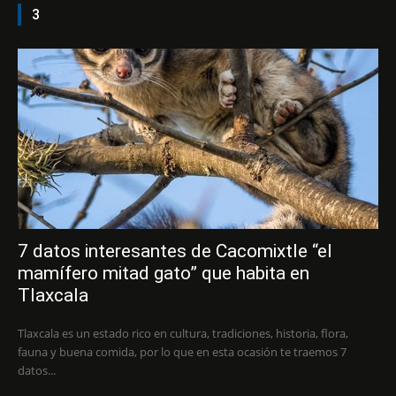
3
7 datos interesantes de Cacomixtle “el
mamífero mitad gato” que habita en
Tlaxcala
Tlaxcala es un estado rico en cultura, tradiciones, historia, flora,
fauna y buena comida, por lo que en esta ocasión te traemos 7
datos...