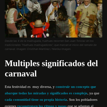
Desde las 4 de la madrugada, huehues recorren San Juan Totolac en los
tradicionales “Huehues madrugadores”, que marcan el inicio del remate de
carnaval. Imagen: Cristihan Martínez / Nierika Imagen.
Multiples significados del
carnaval
Esta festividad es muy diversa, y
construir un concepto que
abarque todas las miradas y significados es complejo
, ya que
cada comunidad tiene su propia historia
. Son los pobladores
quienes
reconstruyen los ritmos y pasos
que se adaptan al