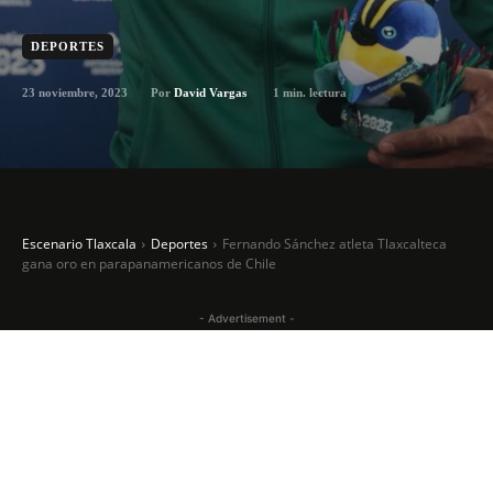
DEPORTES
23 noviembre, 2023
1
min. lectura
Por
David Vargas
Escenario Tlaxcala
Deportes
Fernando Sánchez atleta Tlaxcalteca
gana oro en parapanamericanos de Chile
- Advertisement -