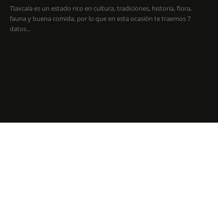
Tlaxcala es un estado rico en cultura, tradiciones, historia, flora,
fauna y buena comida, por lo que en esta ocasión te traemos 7
datos...