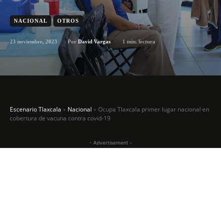
NACIONAL
OTROS
23 noviembre, 2023
1
min. lectura
Por
David Vargas
Escenario Tlaxcala
Nacional
Ocupa Tlaxcala primer lugar nacional en
cobertura de vacuna contra covid-19
- Advertisement -