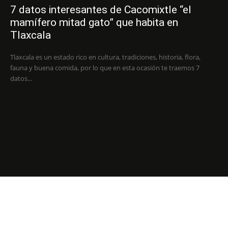
7 datos interesantes de Cacomixtle “el
mamífero mitad gato” que habita en
Tlaxcala
Tlaxcala es un estado rico en cultura, tradiciones, historia, flora,
fauna y buena comida, por lo que en esta ocasión te traemos 7
datos...