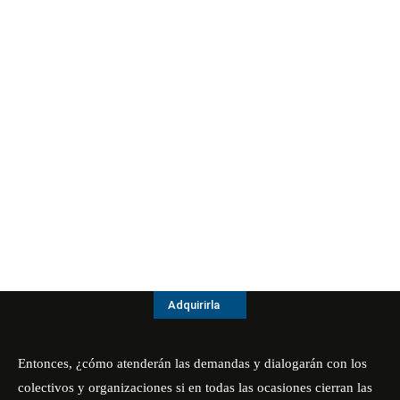
Adquirirla
Entonces, ¿cómo atenderán las demandas y dialogarán con los
colectivos y organizaciones si en todas las ocasiones cierran las