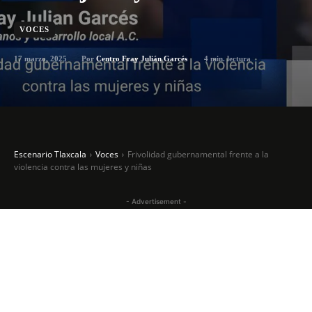
VOCES
17 marzo, 2025
4
min. lectura
Por
Centro Fray Julián Garcés
Escenario Tlaxcala
Voces
Frivolidad gubernamental frente a la
violencia contra las mujeres y niñas
- Advertisement -