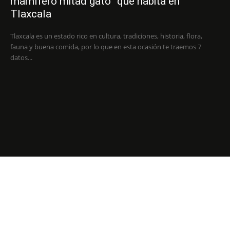
mamífero mitad gato” que habita en
Tlaxcala
Tlaxcala es un estado rico en cultura, tradiciones, historia, flora,
fauna y buena comida, por lo que en esta ocasión te traemos 7
datos...