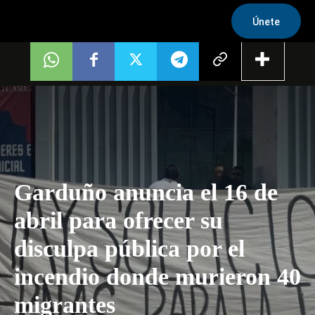
Únete
Garduño anuncia el 16 de
abril para ofrecer su
disculpa pública por el
incendio donde murieron 40
migrantes