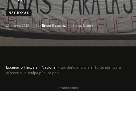
NACIONAL
28 marzo, 2025
3
min. lectura
Por
Bruno Gonzalez
Escenario Tlaxcala
Nacional
Garduño anuncia el 16 de abril para
ofrecer su disculpa pública por...
- Advertisement -