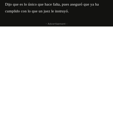
Dijo que es lo único que hace falta, pues aseguró que ya ha
cumplido con lo que un juez le instruyó.
- Advertisement -