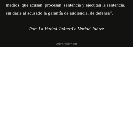
medios, que acusan, procesan, sentencia y ejecutan la sentencia,
sin darle al acusado la garantía de audiencia, de defensa”.
Por: La Verdad Juárez/La Verdad Juárez
- Advertisement -