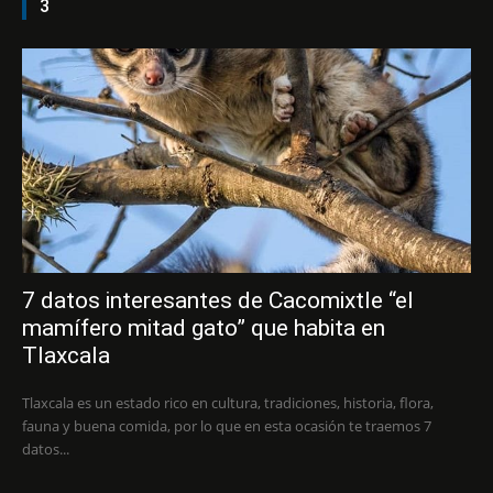
3
7 datos interesantes de Cacomixtle “el
mamífero mitad gato” que habita en
Tlaxcala
Tlaxcala es un estado rico en cultura, tradiciones, historia, flora,
fauna y buena comida, por lo que en esta ocasión te traemos 7
datos...