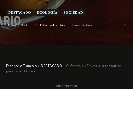
DESTACADO
ECOLOGÍA
SOCIEDAD
21 mayo, 2024
5
min. lectura
Por
Eduardo Cordero
Escenario Tlaxcala
DESTACADO
Glifosato en Tlaxcala: alternativas
para la sustitución
- Advertisement -