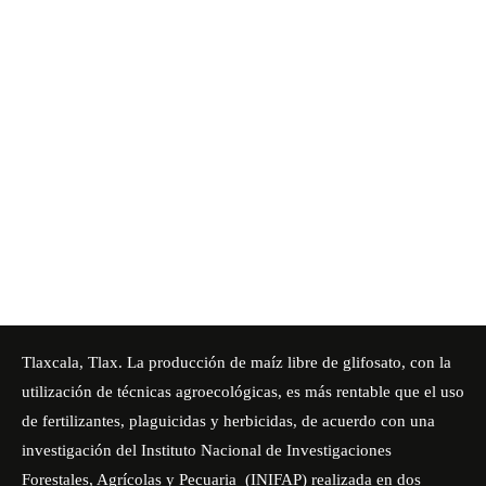
Tlaxcala, Tlax. La producción de maíz libre de glifosato, con la
utilización de técnicas agroecológicas, es más rentable que el uso
de fertilizantes, plaguicidas y herbicidas, de acuerdo con una
investigación
del Instituto Nacional de Investigaciones
Forestales, Agrícolas y Pecuaria (INIFAP) realizada en dos