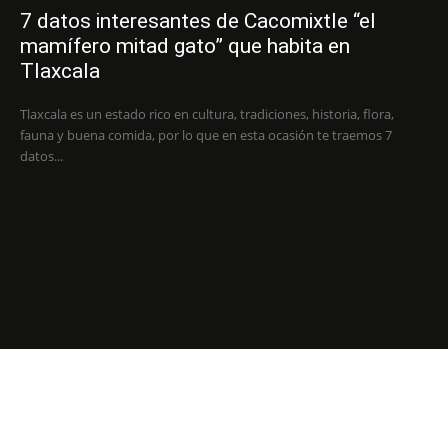
7 datos interesantes de Cacomixtle “el
mamífero mitad gato” que habita en
Tlaxcala
Tlaxcala es un estado rico en cultura, tradiciones, historia, flora,
fauna y buena comida, por lo que en esta ocasión te traemos 7
datos...