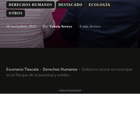
DERECHOS HUMANOS
DESTACADO
ECOLOGÍA
OTROS
10 noviembre, 2025
6
min. lectura
Por
Valeria Arroyo
Escenario Tlaxcala
Derechos Humanos
Gobierno insiste en estanque
en el Parque de la Juventud y exhibe...
- Advertisement -