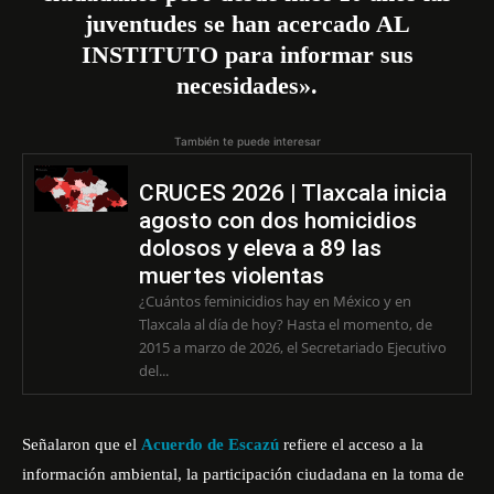
juventudes se han acercado AL
INSTITUTO para informar sus
necesidades».
También te puede interesar
CRUCES 2026 | Tlaxcala inicia
agosto con dos homicidios
dolosos y eleva a 89 las
muertes violentas
¿Cuántos feminicidios hay en México y en
Tlaxcala al día de hoy? Hasta el momento, de
2015 a marzo de 2026, el Secretariado Ejecutivo
del...
Señalaron que el
Acuerdo de Escazú
refiere el acceso a la
información ambiental, la participación ciudadana en la toma de