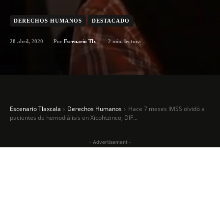
DERECHOS HUMANOS
DESTACADO
28 abril, 2020
2
min. lectura
Por
Escenario Tlx
Escenario Tlaxcala
Derechos Humanos
Hace 7 meses IMSS olvidó a
pacientes de hemodiálisis en Xicohtzinco; DIF...
- Advertisement -