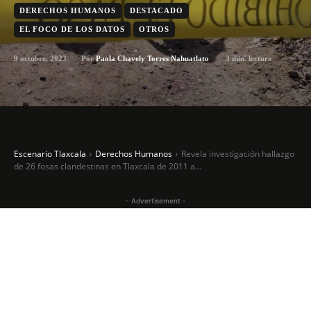
DERECHOS HUMANOS
DESTACADO
EL FOCO DE LOS DATOS
OTROS
9 octubre, 2023
3
min. lectura
Por
Paola Chavely Torres Nahuatlato
Escenario Tlaxcala
Derechos Humanos
Revela investigación hallazgo
de 26 fosas clandestinas en Tlaxcala de 2011 a...
- Advertisement -