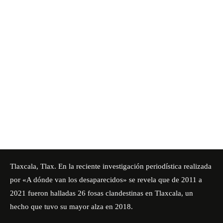
Tlaxcala, Tlax. En la reciente investigación periodística realizada
por «A dónde van los desaparecidos» se revela que de 2011 a
2021 fueron halladas 26 fosas clandestinas en Tlaxcala, un
hecho que tuvo su mayor alza en 2018.