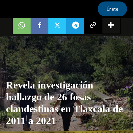
Únete
Revela investigación
hallazgo de 26 fosas
clandestinas en Tlaxcala de
2011 a 2021