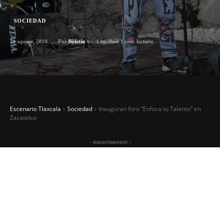
SOCIEDAD
21 agosto, 2019
Less than 1
min. lectura
Por
Boletín
Escenario Tlaxcala
Sociedad
Inauguran foro “Enfoca tu Talento” en
Zacatelco
- Advertisement -