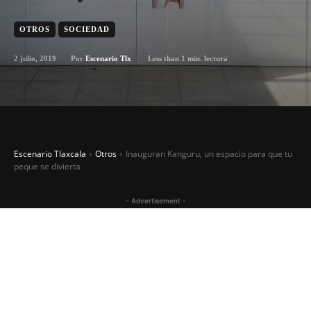
OTROS
SOCIEDAD
2 julio, 2019
Less than 1
min. lectura
Por
Escenario Tlx
Escenario Tlaxcala
Otros
Inauguran Kanguru, un espacio para que tu
peque se divierta
- Advertisement -