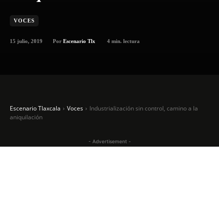
VOCES
15 julio, 2019
4
min. lectura
Por
Escenario Tlx
Escenario Tlaxcala
Voces
Industrialización sin control, camino a la
aniquilación
- Advertisement -