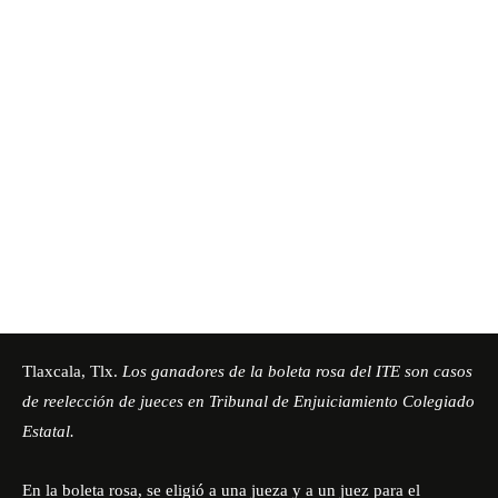
Tlaxcala, Tlx.
Los ganadores de la boleta rosa del
ITE
son casos
de reelección de jueces en Tribunal de Enjuiciamiento Colegiado
Estatal.
En la boleta rosa, se eligió a una jueza y a un juez para el