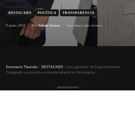
DESTACADO
POLÍTICA
TRANSPARENCIA
9 junio, 2025
Less than 1
min. lectura
Por
Valeria Arroyo
Escenario Tlaxcala
DESTACADO
Juez ganador de Enjuiciamiento
Colegiado se prestó a violencia laboral en Secretaria...
- Advertisement -