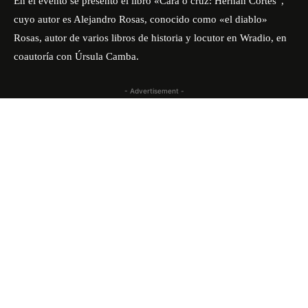
En el evento se presentó el libro «Cara o cruz: Hernán Cortés”,
cuyo autor es Alejandro Rosas, conocido como «el diablo»
Rosas, autor de varios libros de historia y locutor en Wradio, en
coautoría con Úrsula Camba.
- Advertisement -