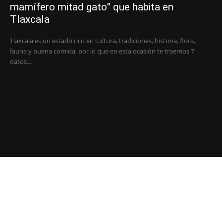
mamífero mitad gato” que habita en
Tlaxcala
Tlaxcala es un estado rico en cultura, tradiciones, historia, flora,
fauna y buena comida, por lo que en esta ocasión te traemos 7
datos...