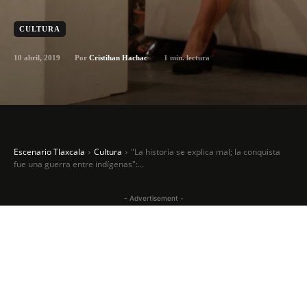
CULTURA
10 abril, 2019
1
min. lectura
Por
Cristihan Hachac
Escenario Tlaxcala
Cultura
"La historia se explica mal; la conquista
fue una guerra entre indígenas":...
- Advertisement -