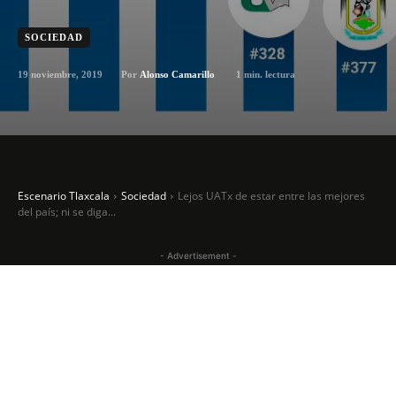
SOCIEDAD
19 noviembre, 2019
1
min. lectura
Por
Alonso Camarillo
Escenario Tlaxcala
Sociedad
Lejos UATx de estar entre las mejores
del país; ni se diga...
- Advertisement -