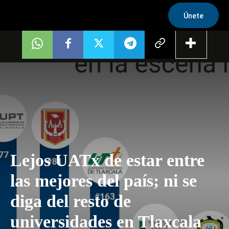
Únete
Lejos UATx de estar entre
las mejores del país; ni se
diga del resto de
universidades en Tlaxcala