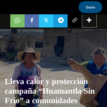
Únete
Lleva calor y protección
campaña “Huamantla Sin
Frío” a comunidades