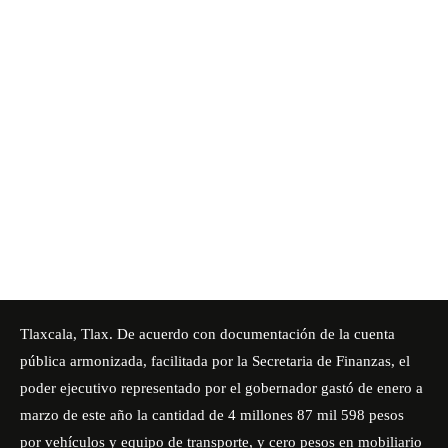
Tlaxcala, Tlax. De acuerdo con documentación de la cuenta
pública armonizada, facilitada por la Secretaria de Finanzas, el
poder ejecutivo representado por el gobernador gastó de enero a
marzo de este año la cantidad de 4 millones 87 mil 598 pesos
por vehículos y equipo de transporte, y cero pesos en mobiliario