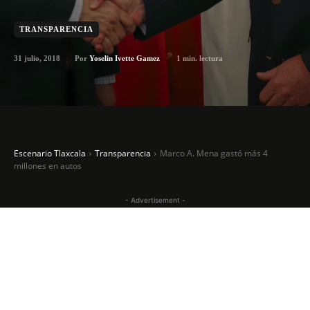
TRANSPARENCIA
31 julio, 2018
1
min. lectura
Por
Yoselin Ivette Gamez
Escenario Tlaxcala
Transparencia
Marco A. Mena gastó más 4
millones en autos
- Advertisement -