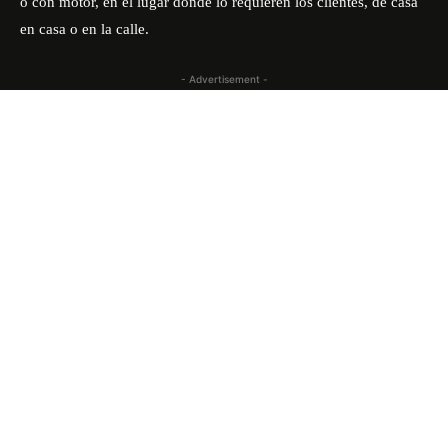
o con motor, en el lugar donde lo requieren los clientes, de casa
en casa o en la calle.
- Advertisement -