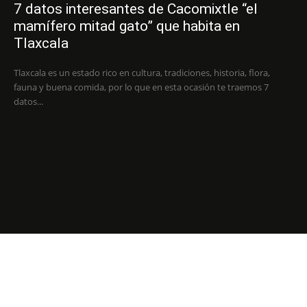
7 datos interesantes de Cacomixtle “el
mamífero mitad gato” que habita en
Tlaxcala
Tlaxcala es un estado rico en cultura, tradiciones, historia, flora,
fauna y buena comida, por lo que en esta ocasión te traemos 7
datos...