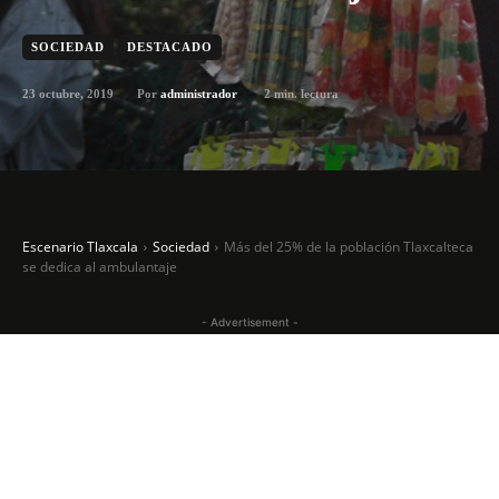
SOCIEDAD
DESTACADO
23 octubre, 2019
2
min. lectura
Por
administrador
Escenario Tlaxcala
Sociedad
Más del 25% de la población Tlaxcalteca
se dedica al ambulantaje
- Advertisement -