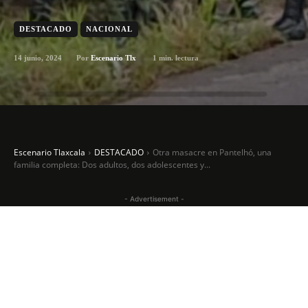
DESTACADO
NACIONAL
14 junio, 2024
1
min. lectura
Por
Escenario Tlx
Escenario Tlaxcala
DESTACADO
Otra masacre en Pantelhó, una
familia completa: Dos adultos, dos adolescentes y...
- Advertisement -