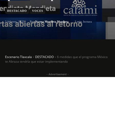
DESTACADO
VOCES
5 febrero, 2025
3
min. lectura
Por
Norma Mendieta Mendieta
Escenario Tlaxcala
DESTACADO
6 medidas que el programa México
te Abraza tendría que estar implementando
- Advertisement -