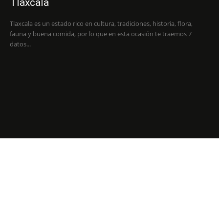
Tlaxcala
Tlaxcala es un estado rico en cultura, tradiciones, historia, flora,
fauna y buena comida, por lo que en esta ocasión te traemos 7
datos...