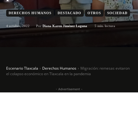
DERECHOS HUMANOS
DESTACADO
OTROS
SOCIEDAD
4 octubre, 2022
5
min. lectura
Por
Diana Karen Jiménez Laguna
Escenario Tlaxcala
Derechos Humanos
Migración: remesas evitaron
el colapso económico en Tlaxcala en la pandemia
- Advertisement -