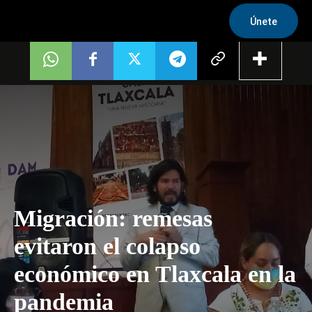
Únete
Migración: remesas
evitaron el colapso
económico en Tlaxcala en la
pandemia