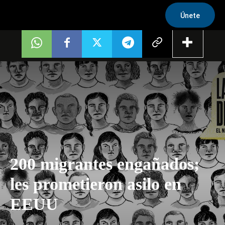
Únete
200 migrantes engañados;
les prometieron asilo en
EEUU