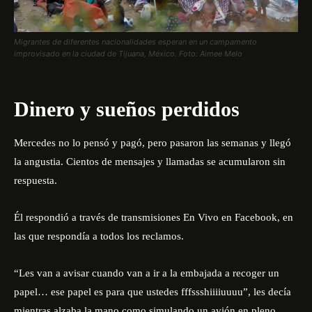
Migrantes de diferentes nacionalidades esperan en un campamento
improvisado en la ciudad de Tijuana, México. Foto: Aimee Melo
Dinero y sueños perdidos
Mercedes no lo pensó y pagó, pero pasaron las semanas y llegó
la angustia. Cientos de mensajes y llamadas se acumularon sin
respuesta.
Él respondió a través de transmisiones En Vivo en Facebook, en
las que respondía a todos los reclamos.
“Les van a avisar cuando van a ir a la embajada a recoger un
papel… ese papel es para que ustedes fffssshiiiiuuuu”, les decía
mientras alzaba la mano como simulando un avión en pleno