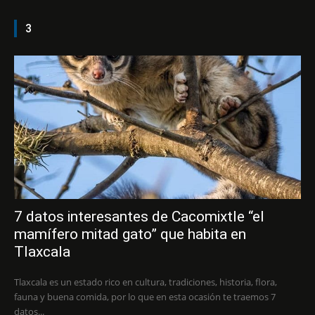
3
7 datos interesantes de Cacomixtle “el
mamífero mitad gato” que habita en
Tlaxcala
Tlaxcala es un estado rico en cultura, tradiciones, historia, flora,
fauna y buena comida, por lo que en esta ocasión te traemos 7
datos...