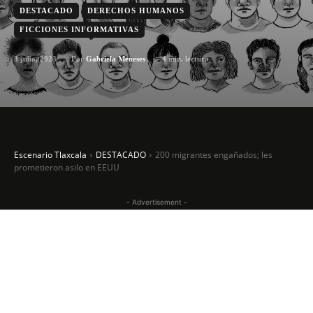
DESTACADO
DERECHOS HUMANOS
FICCIONES INFORMATIVAS
3 julio, 2023
4
min. lectura
Por
Gabriela Meneses
Escenario Tlaxcala
DESTACADO
200 migrantes engañados; les
prometieron asilo en EEUU
- Advertisement -