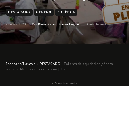
DESTACADO
GÉNERO
POLÍTICA
2 marzo, 2023
4
min. lectura
Por
Diana Karen Jiménez Laguna
Escenario Tlaxcala
DESTACADO
Talleres de equidad de género
propone Morena sin decir cómo | En...
- Advertisement -