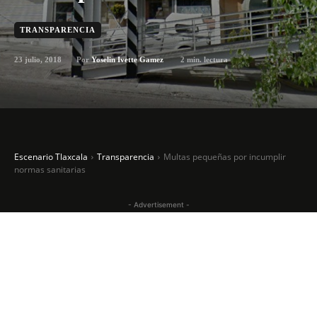
TRANSPARENCIA
23 julio, 2018
2
min. lectura
Por
Yoselin Ivette Gamez
Escenario Tlaxcala
Transparencia
Multas pequeñas por incumplir
normas sanitarias
- Advertisement -