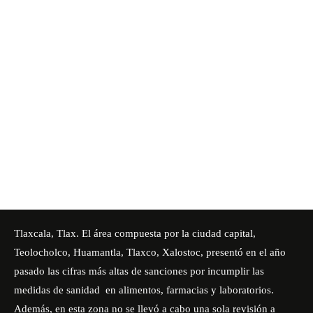
Tlaxcala, Tlax. El área compuesta por la ciudad capital,
Teolocholco, Huamantla, Tlaxco, Xalostoc, presentó en el año
pasado las cifras más altas de sanciones por incumplir las
medidas de sanidad en alimentos, farmacias y laboratorios.
Además, en esta zona no se llevó a cabo una sola revisión a