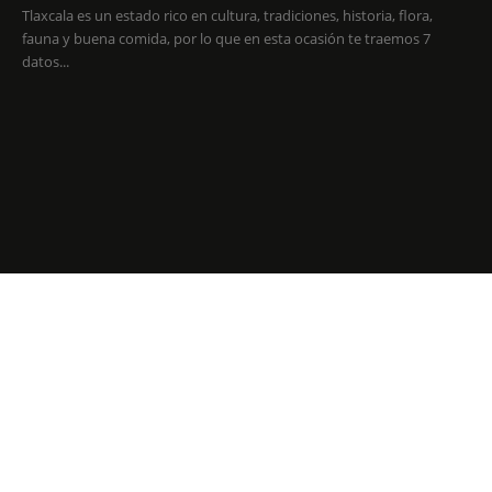
Tlaxcala es un estado rico en cultura, tradiciones, historia, flora,
fauna y buena comida, por lo que en esta ocasión te traemos 7
datos...