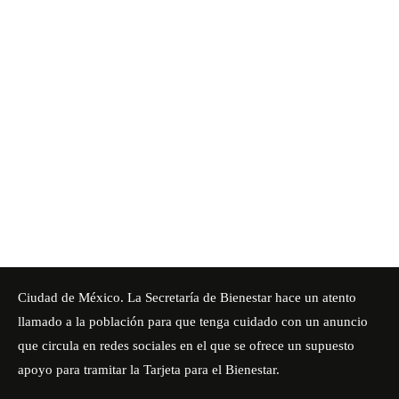
Ciudad de México. La Secretaría de Bienestar hace un atento
llamado a la población para que tenga cuidado con un anuncio
que circula en redes sociales en el que se ofrece un supuesto
apoyo para tramitar la Tarjeta para el Bienestar.