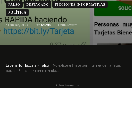
FALSO
DESTACADO
FICCIONES INFORMATIVAS
POLÍTICA
31 marzo, 2020
1
min. lectura
Por
Boletín
Escenario Tlaxcala
Falso
No existe trámite por internet de Tarjetas
para el Bienestar como circula...
- Advertisement -