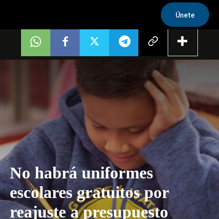
Únete
No habrá uniformes
escolares gratuitos por
reajuste a presupuesto