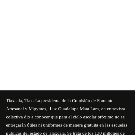
Tlaxcala, Tlax. La presidenta de la Comisión de Fomento
Artesanal y Mipymes, Luz Guadalupe Mata Lara, en entrevista
colectiva dio a conocer que para el ciclo escolar próximo no se
entregarán útiles ni uniformes de manera gratuita en las escuelas
públicas del estado de Tlaxcala. Se trata de los 130 millones de