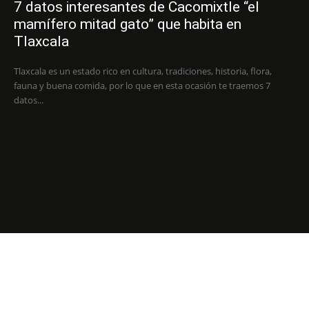
7 datos interesantes de Cacomixtle “el
mamífero mitad gato” que habita en
Tlaxcala
Tlaxcala es un estado rico en cultura, tradiciones, historia, flora,
fauna y buena comida, por lo que en esta ocasión te traemos 7
datos...