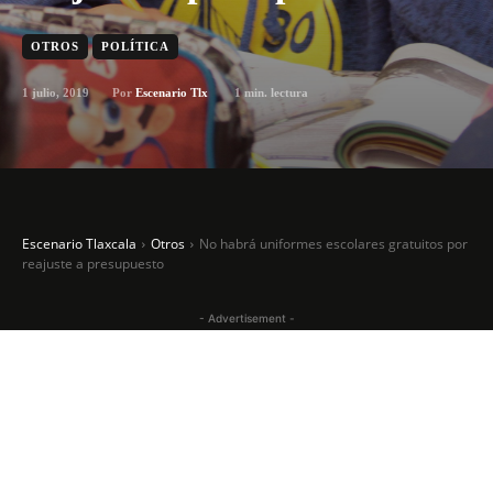
OTROS
POLÍTICA
1 julio, 2019
1
min. lectura
Por
Escenario Tlx
Escenario Tlaxcala
Otros
No habrá uniformes escolares gratuitos por
reajuste a presupuesto
- Advertisement -