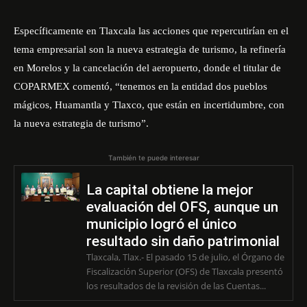
Específicamente en Tlaxcala las acciones que repercutirían en el
tema empresarial son la nueva estrategia de turismo, la refinería
en Morelos y la cancelación del aeropuerto, donde el titular de
COPARMEX comentó, “tenemos en la entidad dos pueblos
mágicos, Huamantla y Tlaxco, que están en incertidumbre, con
la nueva estrategia de turismo”.
También te puede interesar
La capital obtiene la mejor
evaluación del OFS, aunque un
municipio logró el único
resultado sin daño patrimonial
Tlaxcala, Tlax.- El pasado 15 de julio, el Órgano de
Fiscalización Superior (OFS) de Tlaxcala presentó
los resultados de la revisión de las Cuentas...