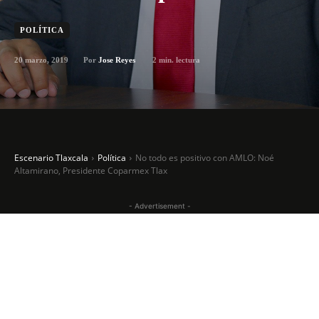
POLÍTICA
20 marzo, 2019
2
min. lectura
Por
Jose Reyes
Escenario Tlaxcala
Política
No todo es positivo con AMLO: Noé
Altamirano, Presidente Coparmex Tlax
- Advertisement -