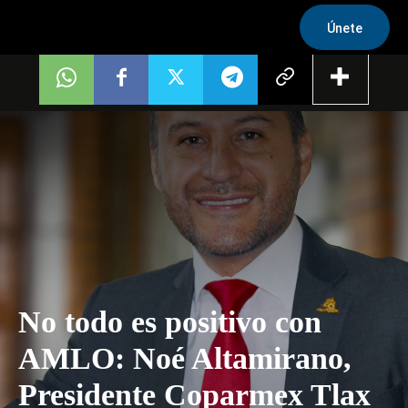
Únete
No todo es positivo con
AMLO: Noé Altamirano,
Presidente Coparmex Tlax