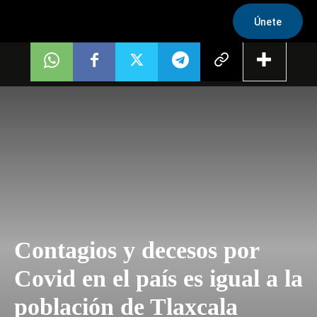
Únete
Contagios y decesos por
Covid en el país es igual a la
población de Tlaxcala