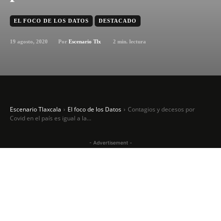
EL FOCO DE LOS DATOS
DESTACADO
19 agosto, 2020
2
min. lectura
Por
Escenario Tlx
Escenario Tlaxcala
El foco de los Datos
Contagios y decesos por
Covid en el país es igual a la...
- Advertisement -