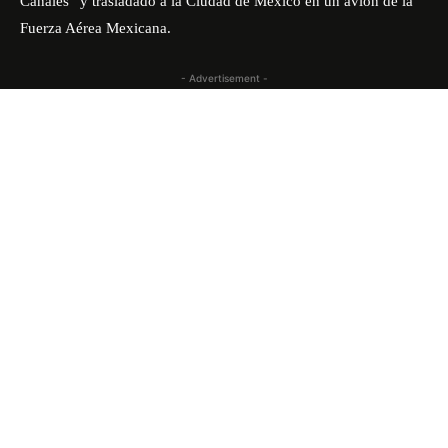
Canales” y trasladado a la Ciudad de México en un avión de la
Fuerza Aérea Mexicana.
- Advertisement -