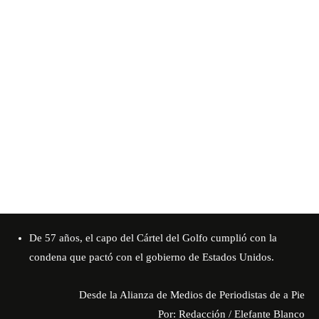
De 57 años, el capo del Cártel del Golfo cumplió con la
condena que pactó con el gobierno de Estados Unidos.
Desde la Alianza de Medios de Periodistas de a Pie
Por: Redacción
/
Elefante Blanco