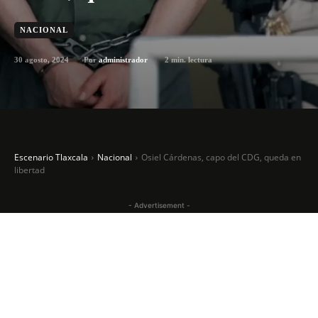
NACIONAL
30 agosto, 2024
2
min. lectura
Por
administrador
Escenario Tlaxcala
Nacional
Osiel Cárdenas, capo del CDG, queda en
libertad
- Advertisement -