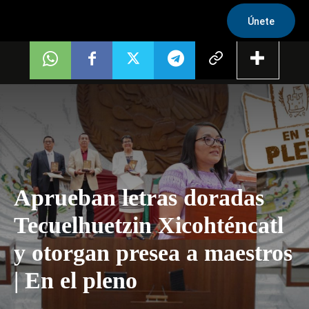
Únete
Aprueban letras doradas
Tecuelhuetzin Xicohténcatl
y otorgan presea a maestros
| En el pleno