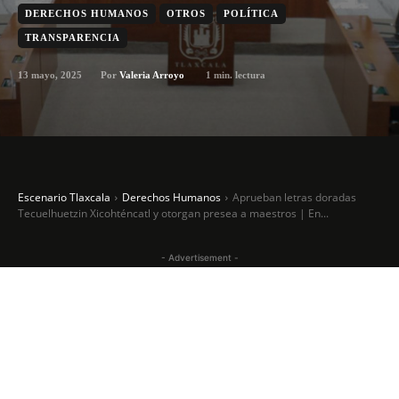
DERECHOS HUMANOS
OTROS
POLÍTICA
TRANSPARENCIA
13 mayo, 2025
1
min. lectura
Por
Valeria Arroyo
Escenario Tlaxcala
Derechos Humanos
Aprueban letras doradas
Tecuelhuetzin Xicohténcatl y otorgan presea a maestros | En...
- Advertisement -