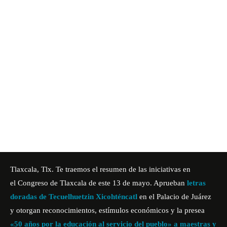
Tlaxcala, Tlx. Te traemos el resumen de las iniciativas en
el
Congreso de Tlaxcala
de este 13 de mayo. Aprueban
letras
doradas de Tecuelhuetzin Xicohténcatl
en el Palacio de Juárez
y otorgan reconocimientos, estímulos económicos y la presea
«50 años por la educación al servicio del pueblo» a maestras y