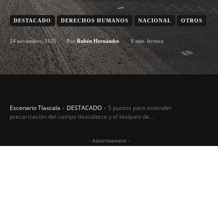
DESTACADO
DERECHOS HUMANOS
NACIONAL
OTROS
24 noviembre, 2025
8
min. lectura
Por
Rubén Hernández
Escenario Tlaxcala
DESTACADO
5 puntos para entender
precarización del campo tlaxcalteca y el bloqueo de...
- Advertisement -