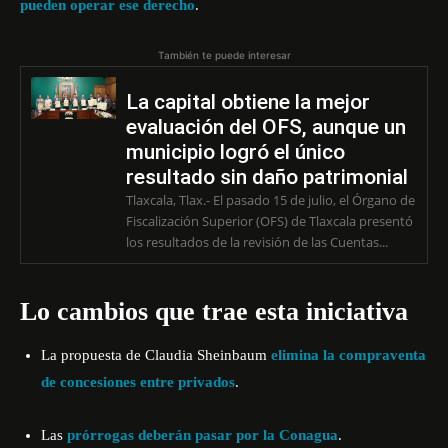
pueden operar ese derecho
.
También te puede interesar
La capital obtiene la mejor
evaluación del OFS, aunque un
municipio logró el único
resultado sin daño patrimonial
Tlaxcala, Tlax.- El pasado 15 de julio, el Órgano de
Fiscalización Superior (OFS) de Tlaxcala presentó
los resultados de la revisión de las Cuentas...
Lo cambios que trae esta iniciativa
La propuesta de Claudia Sheinbaum
elimina la compraventa
de concesiones entre privados
.
Las
prórrogas deberán pasar por la Conagua
.