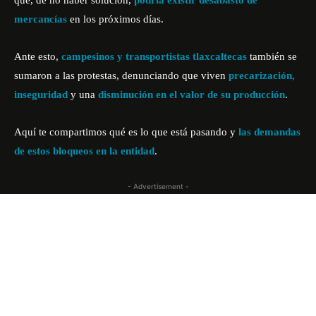
que, de no haber solución,
podría existir desabasto de
mercancías
en los próximos días.
Ante esto,
campesinos y transportistas tlaxcaltecas
también se
sumaron a las protestas, denunciando que viven
precarización,
inseguridad
y una
disminución en el valor de su producción
.
Aquí te compartimos qué es lo que está pasando y
las demandas
de estos bloqueos en la entidad
.
- Advertisement -