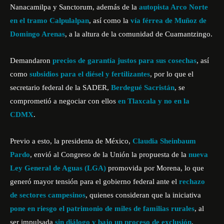
Nanacamilpa y Sanctorum, además de la
autopista Arco Norte
en el tramo Calpulalpan
, así como la
vía férrea de Muñoz de
Domingo Arenas
, a la altura de la comunidad de Cuamantzingo.
Demandaron
precios de garantía justos para sus cosechas
, así
como
subsidios para el diésel y fertilizantes
, por lo que el
secretario federal de la SADER,
Berdegué Sacristán
, se
comprometió a negociar con ellos
en Tlaxcala y no en la
CDMX
.
Previo a esto, la presidenta de México,
Claudia Sheinbaum
Pardo
, envió al Congreso de la Unión la propuesta de la
nueva
Ley General de Aguas (LGA)
promovida por Morena, lo que
generó mayor tensión para el gobierno federal ante el
rechazo
de sectores campesinos
, quienes consideran que la iniciativa
pone en riesgo el patrimonio de miles de familias rurales
, al
ser impulsada
sin diálogo y bajo un proceso de exclusión
,