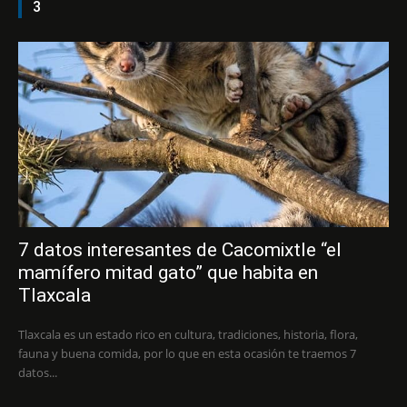
3
7 datos interesantes de Cacomixtle “el
mamífero mitad gato” que habita en
Tlaxcala
Tlaxcala es un estado rico en cultura, tradiciones, historia, flora,
fauna y buena comida, por lo que en esta ocasión te traemos 7
datos...