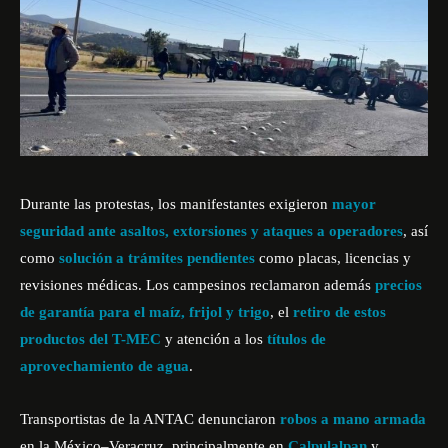
Durante las protestas, los manifestantes exigieron
mayor
seguridad ante asaltos, extorsiones y ataques a operadores
, así
como
solución a trámites pendientes
como placas, licencias y
revisiones médicas. Los campesinos reclamaron además
precios
de garantía para el maíz, frijol y trigo
, el
retiro de estos
productos del T-MEC
y atención a los
títulos de
aprovechamiento de agua
.
Transportistas de la ANTAC denunciaron
robos a mano armada
en la México–Veracruz, principalmente en
Calpulalpan
y