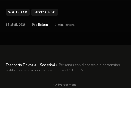
SOCIEDAD
DESTACADO
15 abril, 2020
1
min. lectura
Por
Boletín
Escenario Tlaxcala
Sociedad
Personas con diabetes e hipertensión,
población más vulnerables ante Covid-19: SESA
- Advertisement -