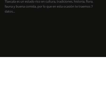
Tlaxcala es un estado rico en cultura, tradiciones, historia, flora,
fauna y buena comida, por lo que en esta ocasión te traemos 7
datos...