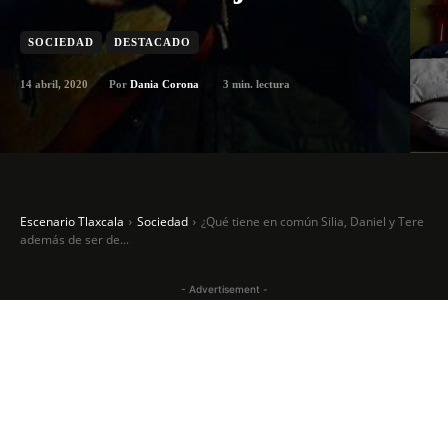
SOCIEDAD
DESTACADO
14 abril, 2020
3
min. lectura
Por
Dania Corona
Escenario Tlaxcala
Sociedad
¿Qué tiene en común Silia, Daniel y Tere
además de ser de...
- Advertisement -