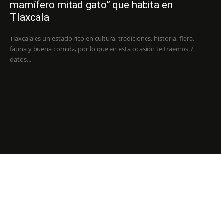
mamífero mitad gato” que habita en
Tlaxcala
Tlaxcala es un estado rico en cultura, tradiciones, historia, flora,
fauna y buena comida, por lo que en esta ocasión te traemos 7
datos...