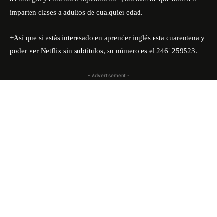
imparten clases a adultos de cualquier edad.
+Así que si estás interesado en aprender inglés esta cuarentena y
poder ver Netflix sin subtítulos, su número es el 2461259523.
- Advertisement -