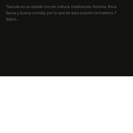
Tlaxcala es un estado rico en cultura, tradiciones, historia, flora,
fauna y buena comida, por lo que en esta ocasión te traemos 7
datos...