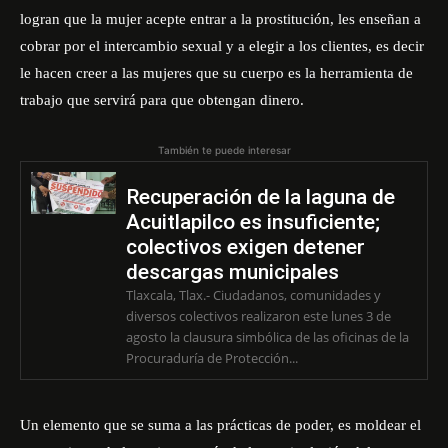
logran que la mujer acepte entrar a la prostitución
,
les enseñan a
cobrar por el intercambio sexual y a elegir a los clientes, es decir
le
hace
n
creer
a las mujeres que su cuerpo es la herramienta de
trabajo que servirá para que obtengan dinero
.
También te puede interesar
Recuperación de la laguna de
Acuitlapilco es insuficiente;
colectivos exigen detener
descargas municipales
Tlaxcala, Tlax.- Ciudadanos, comunidades y
diversos colectivos realizaron este lunes 3 de
agosto la clausura simbólica de las oficinas de la
Procuraduría de Protección...
Un elemento que se suma a las prácticas de poder
,
es
moldear
el