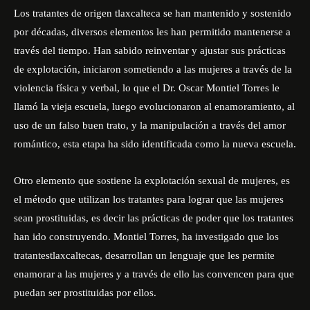
Los tratantes de origen tlaxcalteca
se han mantenido y sostenido
por décadas, diversos elementos le
s
han permitido
mantenerse
a
través del tiempo.
H
an sabido reinventar
y ajustar
sus
prácticas
de explotación,
iniciaron
sometiendo a las mujeres a través de la
violencia física y verbal
, lo que el Dr. Oscar Montiel Torres le
llamó la vieja escuela,
luego evolucionaron
al enamoramiento,
al
uso de un falso
buen trato,
y la manipulación
a través del amor
romántico
,
esta etapa
ha sido identificad
a
como la nueva escuela.
Otro elemento que sostiene la explotación sexual de mujeres, es
el método que utilizan los tratantes para lograr que las mujeres
sean prostituidas,
es decir
las prácticas de poder que los
tratantes
han ido construyendo
.
Montiel Torres, ha investigado que los
tratantes
tlaxcaltecas
,
desarrollan un lenguaje que les permit
e
enamorar a las mujeres
y a través de ello
las
convencen para que
puedan ser prostituidas por ellos.