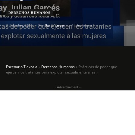
DERECHOS HUMANOS
2 diciembre, 2024
4
min. lectura
Por
David Vargas
Escenario Tlaxcala
Derechos Humanos
Prácticas de poder que
ejercen los tratantes para explotar sexualmente a las...
- Advertisement -