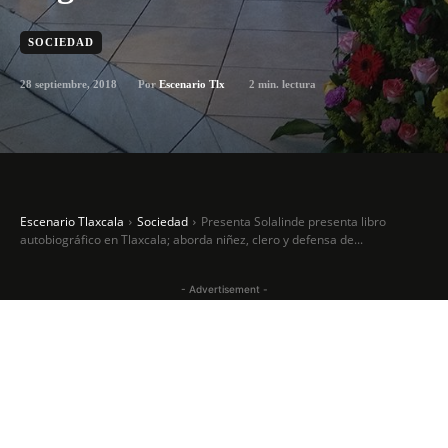
SOCIEDAD
28 septiembre, 2018
2
min. lectura
Por
Escenario Tlx
Escenario Tlaxcala
Sociedad
Presenta Solalinde presenta libro
autobiográfico en Tlaxcala; aborda niñez, clero y defensa de...
- Advertisement -