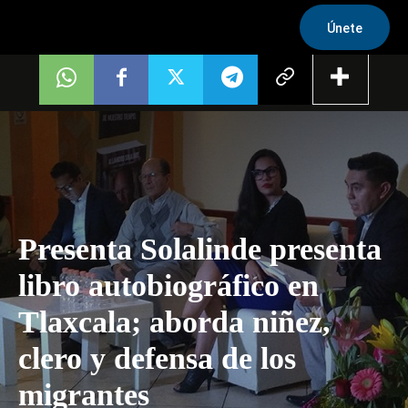
Únete
Presenta Solalinde presenta
libro autobiográfico en
Tlaxcala; aborda niñez,
clero y defensa de los
migrantes