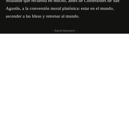
Solalinde que recuerda en mucho, antes de Confesiones de San
Agustín, a la conversión moral platónica: estar en el mundo,
ascender a las Ideas y retornar al mundo.
- Advertisement -