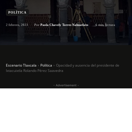
POLÍTICA
2 febrero, 2023
6
min. lectura
Por
Paola Chavely Torres Nahuatlato
Escenario Tlaxcala
Política
Opacidad y ausencia del presidente de
Ixtacuixtla Rolando Pérez Saavedra
- Advertisement -