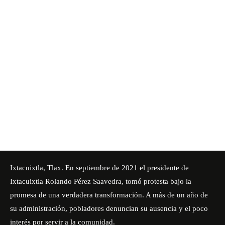
Ixtacuixtla, Tlax. En septiembre de 2021 el presidente de
Ixtacuixtla Rolando Pérez Saavedra, tomó protesta bajo la
promesa de una verdadera transformación. A más de un año de
su administración, pobladores denuncian su ausencia y el poco
interés por servir a la comunidad.