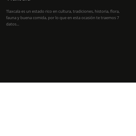
Tlaxcala es un estado rico en cultura, tradiciones, historia, flora,
fauna y buena comida, por lo que en esta ocasión te traemos 7
datos...