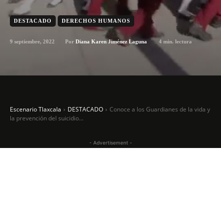
DESTACADO
DERECHOS HUMANOS
9 septiembre, 2022
4
min. lectura
Por
Diana Karen Jiménez Laguna
Escenario Tlaxcala
DESTACADO
Conoce a los Guardianes de la vida y
la prevención del suicidio...
- Advertisement -