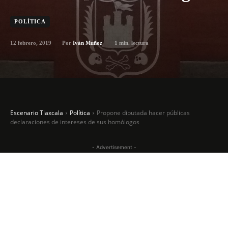
POLÍTICA
12 febrero, 2019
1
min. lectura
Por
Iván Muñoz
Escenario Tlaxcala
Política
Propone diputada hacer públicas
declaraciones de intereses de sus homólogos
- Advertisement -