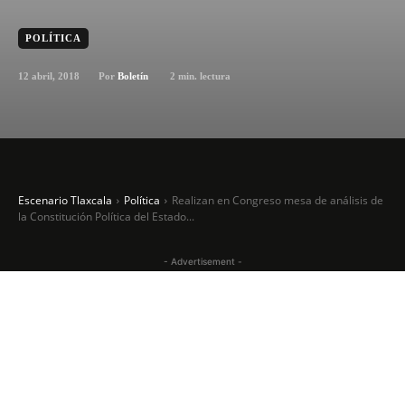
POLÍTICA
12 abril, 2018
2
min. lectura
Por
Boletín
Escenario Tlaxcala
Política
Realizan en Congreso mesa de análisis de
la Constitución Política del Estado...
- Advertisement -