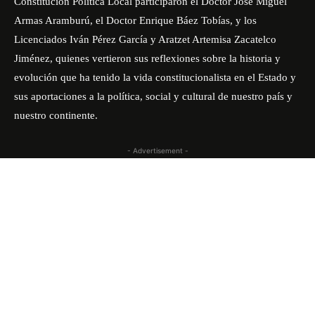
Constitución Política Local participaron el Doctor José Miguel
Armas Aramburú, el Doctor Enrique Báez Tobías, y los
Licenciados Iván Pérez García y Aratzet Artemisa Zacatelco
Jiménez, quienes vertieron sus reflexiones sobre la historia y
evolución que ha tenido la vida constitucionalista en el Estado y
sus aportaciones a la política, social y cultural de nuestro país y
nuestro continente.
- Advertisement -