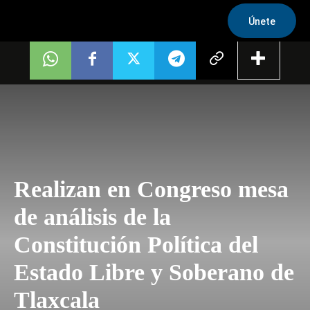
Únete
Realizan en Congreso mesa
de análisis de la
Constitución Política del
Estado Libre y Soberano de
Tlaxcala