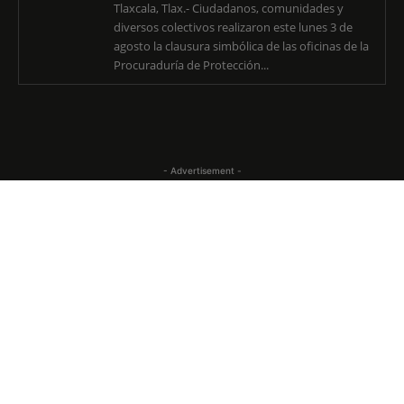
Tlaxcala, Tlax.- Ciudadanos, comunidades y
diversos colectivos realizaron este lunes 3 de
agosto la clausura simbólica de las oficinas de la
Procuraduría de Protección...
- Advertisement -