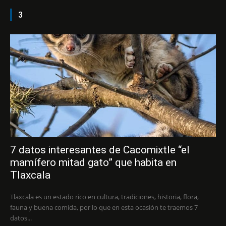
3
7 datos interesantes de Cacomixtle “el
mamífero mitad gato” que habita en
Tlaxcala
Tlaxcala es un estado rico en cultura, tradiciones, historia, flora,
fauna y buena comida, por lo que en esta ocasión te traemos 7
datos...