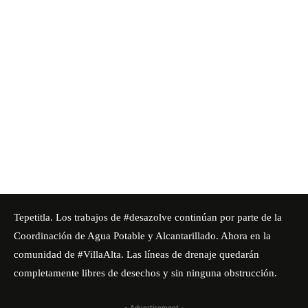
Tepetitla. Los trabajos de
#desazolve
continúan por parte de la
Coordinación de Agua Potable y Alcantarillado. Ahora en la
comunidad de
#VillaAlta
. Las líneas de drenaje quedarán
completamente libres de desechos y sin ninguna obstrucción.
- Advertisement -