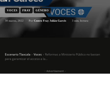
VOCES
FRAY
GÉNERO
30 marzo, 2022
3
min. lectura
Por
Centro Fray Julián Garcés
Escenario Tlaxcala
Voces
Reformas a Ministerio Público no bastan
para garantizar el acceso a la...
- Advertisement -